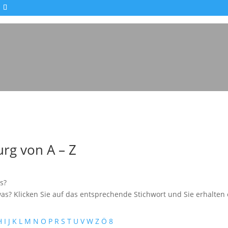
rg von A – Z
s?
as? Klicken Sie auf das entsprechende Stichwort und Sie erhalten e
H
I
J
K
L
M
N
O
P
R
S
T
U
V
W
Z
Ö
8