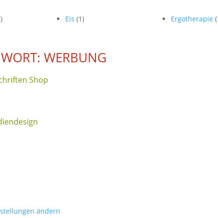
)
Eis
(1)
Ergotherapie
(
GWORT: WERBUNG
hriften Shop
iendesign
nstellungen ändern