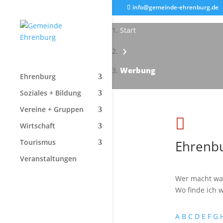
info@gemeinde-ehrenburg.de
Start
›
Werbung
Ehrenburg
Soziales + Bildung
Vereine + Gruppen

Wirtschaft
Ehrenbu
Tourismus
Veranstaltungen
Wer macht wa
Wo finde ich w
A
B
C
D
E
F
G