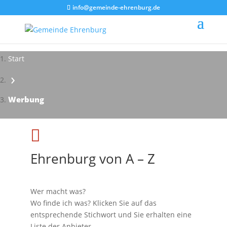
info@gemeinde-ehrenburg.de
Start
›
Impressionen - Mareike Kranz
Werbung

Ehrenburg von A – Z
Wer macht was?
Wo finde ich was? Klicken Sie auf das
entsprechende Stichwort und Sie erhalten eine
Liste der Anbieter.