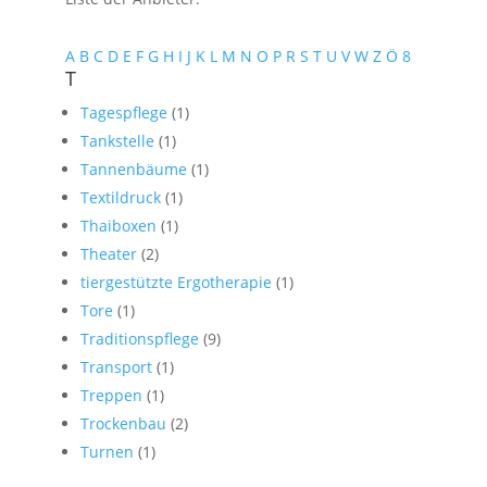
A
B
C
D
E
F
G
H
I
J
K
L
M
N
O
P
R
S
T
U
V
W
Z
Ö
8
T
Tagespflege
(1)
Tankstelle
(1)
Tannenbäume
(1)
Textildruck
(1)
Thaiboxen
(1)
Theater
(2)
tiergestützte Ergotherapie
(1)
Tore
(1)
Traditionspflege
(9)
Transport
(1)
Treppen
(1)
Trockenbau
(2)
Turnen
(1)