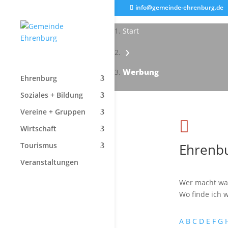
info@gemeinde-ehrenburg.de
Start
›
Werbung
Ehrenburg
Soziales + Bildung
Vereine + Gruppen

Wirtschaft
Ehrenbu
Tourismus
Veranstaltungen
Wer macht wa
Wo finde ich w
A
B
C
D
E
F
G