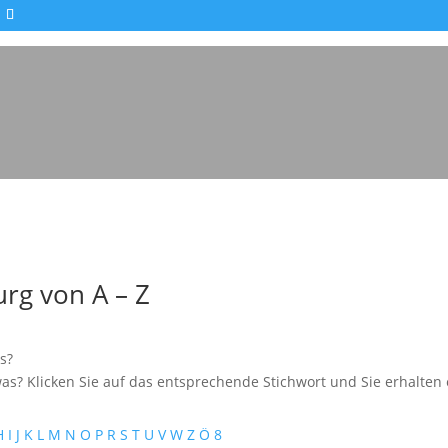
rg von A – Z
s?
as? Klicken Sie auf das entsprechende Stichwort und Sie erhalten e
H
I
J
K
L
M
N
O
P
R
S
T
U
V
W
Z
Ö
8