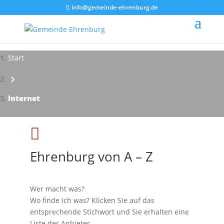
info@gemeinde-ehrenburg.de
Start
›
Impressionen - Mareike Kranz
Internet

Ehrenburg von A – Z
Wer macht was?
Wo finde ich was? Klicken Sie auf das
entsprechende Stichwort und Sie erhalten eine
Liste der Anbieter.