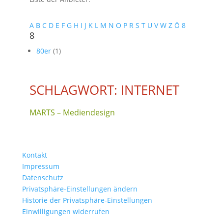
A
B
C
D
E
F
G
H
I
J
K
L
M
N
O
P
R
S
T
U
V
W
Z
Ö
8
8
80er
(1)
SCHLAGWORT: INTERNET
MARTS – Mediendesign
Kontakt
Impressum
Datenschutz
Privatsphäre-Einstellungen ändern
Historie der Privatsphäre-Einstellungen
Einwilligungen widerrufen