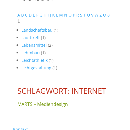
A
B
C
D
E
F
G
H
I
J
K
L
M
N
O
P
R
S
T
U
V
W
Z
Ö
8
L
Landschaftsbau
(1)
Laufttreff
(1)
Lebensmittel
(2)
Lehmbau
(1)
Leichtathletik
(1)
Lichtgestaltung
(1)
SCHLAGWORT: INTERNET
MARTS – Mediendesign
Kontakt