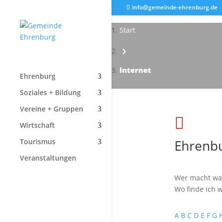
info@gemeinde-ehrenburg.de
Start
›
Internet
Ehrenburg
Soziales + Bildung
Vereine + Gruppen

Wirtschaft
Ehrenbu
Tourismus
Veranstaltungen
Wer macht wa
Wo finde ich w
A
B
C
D
E
F
G