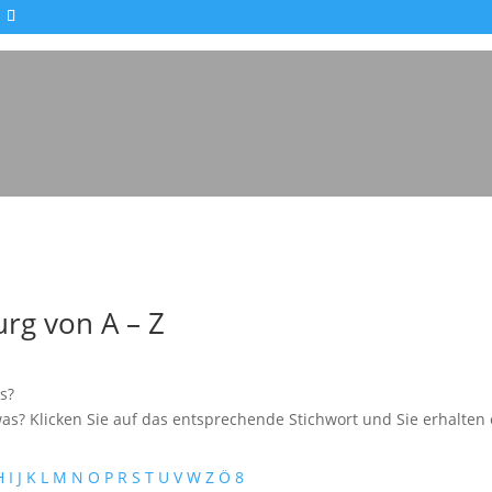
rg von A – Z
s?
as? Klicken Sie auf das entsprechende Stichwort und Sie erhalten e
H
I
J
K
L
M
N
O
P
R
S
T
U
V
W
Z
Ö
8