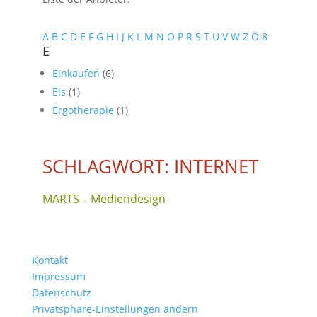
A
B
C
D
E
F
G
H
I
J
K
L
M
N
O
P
R
S
T
U
V
W
Z
Ö
8
E
Einkaufen
(6)
Eis
(1)
Ergotherapie
(1)
SCHLAGWORT: INTERNET
MARTS – Mediendesign
Kontakt
Impressum
Datenschutz
Privatsphäre-Einstellungen ändern