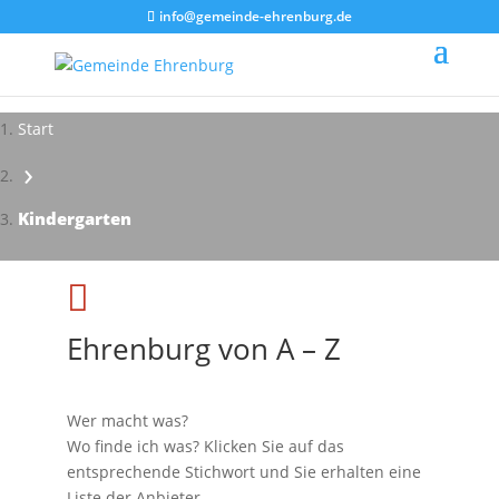
info@gemeinde-ehrenburg.de
Start
›
Impressionen - Mareike Kranz
Kindergarten

Ehrenburg von A – Z
Wer macht was?
Wo finde ich was? Klicken Sie auf das
entsprechende Stichwort und Sie erhalten eine
Liste der Anbieter.