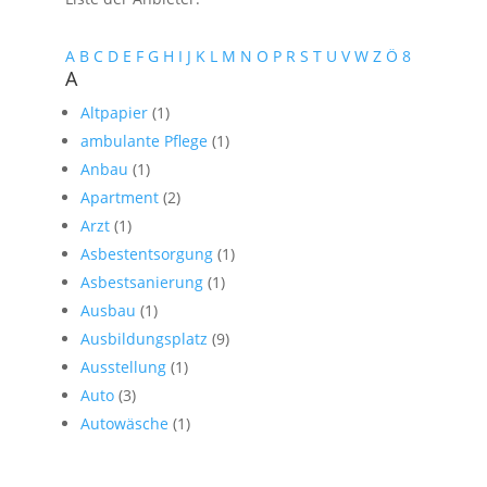
A
B
C
D
E
F
G
H
I
J
K
L
M
N
O
P
R
S
T
U
V
W
Z
Ö
8
A
Altpapier
(1)
ambulante Pflege
(1)
Anbau
(1)
Apartment
(2)
Arzt
(1)
Asbestentsorgung
(1)
Asbestsanierung
(1)
Ausbau
(1)
Ausbildungsplatz
(9)
Ausstellung
(1)
Auto
(3)
Autowäsche
(1)