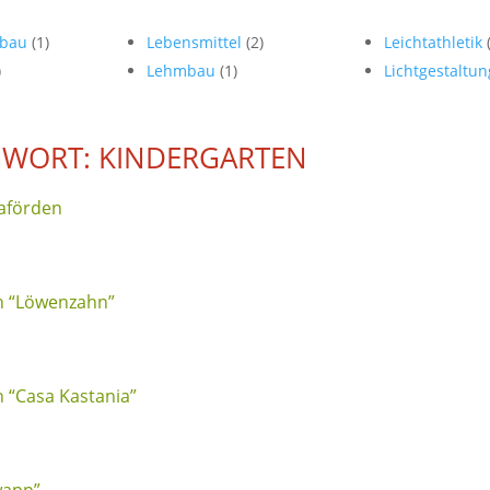
sbau
(1)
Lebensmittel
(2)
Leichtathletik
)
Lehmbau
(1)
Lichtgestaltu
WORT: KINDERGARTEN
aförden
n “Löwenzahn”
 “Casa Kastania”
wapp”