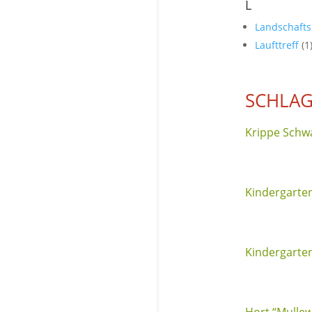
L
Landschaft
Laufttreff
(1
SCHLAG
Krippe Schw
Kindergarte
Kindergarten
Hort “Mulle