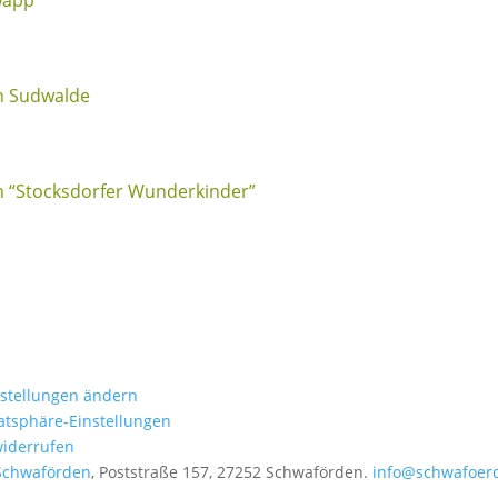
n Sudwalde
n “Stocksdorfer Wunderkinder”
nstellungen ändern
vatsphäre-Einstellungen
widerrufen
Schwaförden
, Poststraße 157, 27252 Schwaförden.
info@schwafoer