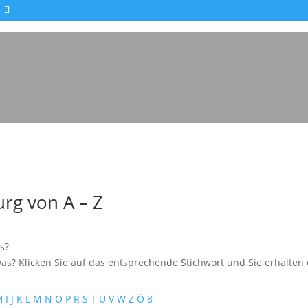
rg von A – Z
s?
as? Klicken Sie auf das entsprechende Stichwort und Sie erhalten e
H
I
J
K
L
M
N
O
P
R
S
T
U
V
W
Z
Ö
8