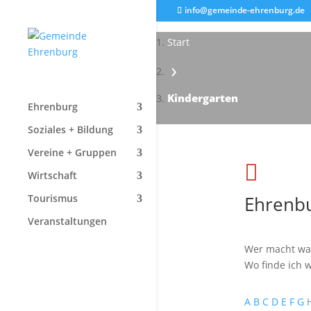
info@gemeinde-ehrenburg.de
Start
›
Kindergarten
Ehrenburg
Soziales + Bildung
Vereine + Gruppen

Wirtschaft
Ehrenbu
Tourismus
Veranstaltungen
Wer macht wa
Wo finde ich w
A
B
C
D
E
F
G