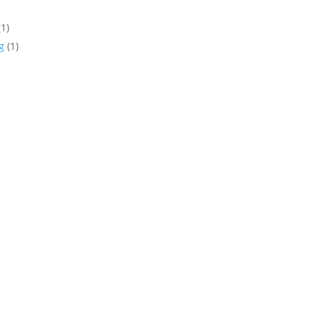
(1)
ng
(1)