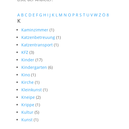
A
B
C
D
E
F
G
H
I
J
K
L
M
N
O
P
R
S
T
U
V
W
Z
Ö
8
K
Kaminzimmer
(1)
Katzenbetreuung
(1)
Katzentransport
(1)
KFZ
(3)
Kinder
(17)
Kindergarten
(6)
Kino
(1)
Kirche
(1)
Kleinkunst
(1)
Kneipe
(2)
Krippe
(1)
Kultur
(5)
Kunst
(1)