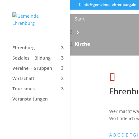
info@gemeinde-ehrenburg.de
Start
›
Kirche
Ehrenburg
Soziales + Bildung
Vereine + Gruppen

Wirtschaft
Ehrenbu
Tourismus
Veranstaltungen
Wer macht wa
Wo finde ich w
A
B
C
D
E
F
G