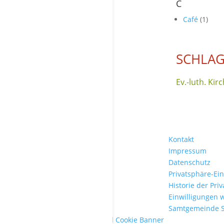
C
Café
(1)
SCHLAG
Ev.-luth. K
Kontakt
Impressum
Datenschutz
Privatsphäre-Ei
Historie der Pri
Einwilligungen 
Samtgemeinde 
WordPress Cookie Plugin von Real Cookie Banner