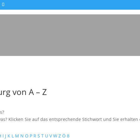
rg von A – Z
s?
as? Klicken Sie auf das entsprechende Stichwort und Sie erhalten e
H
I
J
K
L
M
N
O
P
R
S
T
U
V
W
Z
Ö
8