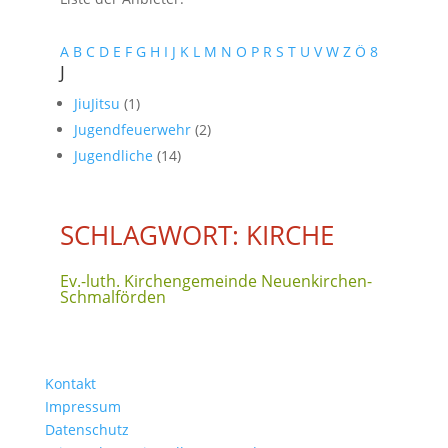
A
B
C
D
E
F
G
H
I
J
K
L
M
N
O
P
R
S
T
U
V
W
Z
Ö
8
J
JiuJitsu
(1)
Jugendfeuerwehr
(2)
Jugendliche
(14)
SCHLAGWORT: KIRCHE
Ev.-luth. Kirchengemeinde Neuenkirchen-
Schmalförden
Kontakt
Impressum
Datenschutz