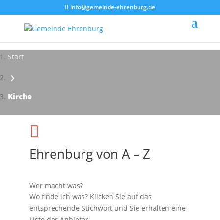
info@gemeinde-ehrenburg.de
Start
›
Impressionen - Mareike Kranz
Kirche

Ehrenburg von A – Z
Wer macht was?
Wo finde ich was? Klicken Sie auf das
entsprechende Stichwort und Sie erhalten eine
Liste der Anbieter.