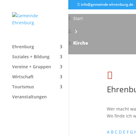
info@gemeinde-ehrenburg.de
Start
›
Kirche
Ehrenburg
Soziales + Bildung
Vereine + Gruppen

Wirtschaft
Ehrenbu
Tourismus
Veranstaltungen
Wer macht wa
Wo finde ich w
A
B
C
D
E
F
G