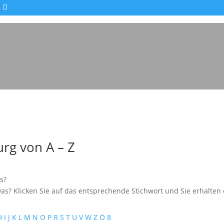
rg von A – Z
s?
as? Klicken Sie auf das entsprechende Stichwort und Sie erhalten e
H
I
J
K
L
M
N
O
P
R
S
T
U
V
W
Z
Ö
8