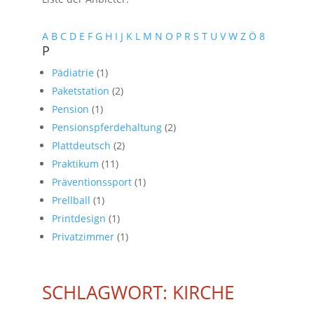
A
B
C
D
E
F
G
H
I
J
K
L
M
N
O
P
R
S
T
U
V
W
Z
Ö
8
P
Pädiatrie
(1)
Paketstation
(2)
Pension
(1)
Pensionspferdehaltung
(2)
Plattdeutsch
(2)
Praktikum
(11)
Präventionssport
(1)
Prellball
(1)
Printdesign
(1)
Privatzimmer
(1)
SCHLAGWORT: KIRCHE