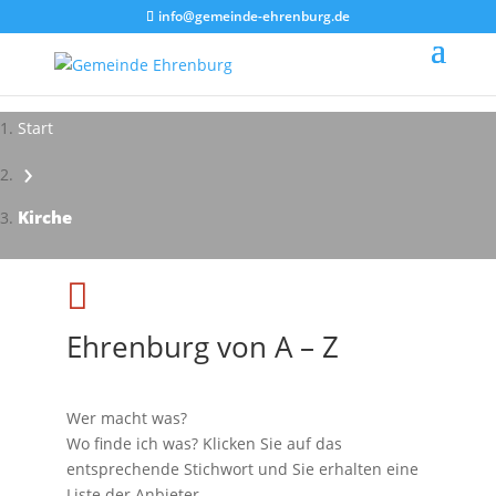
info@gemeinde-ehrenburg.de
Start
›
Impressionen - Mareike Kranz
Kirche

Ehrenburg von A – Z
Wer macht was?
Wo finde ich was? Klicken Sie auf das
entsprechende Stichwort und Sie erhalten eine
Liste der Anbieter.