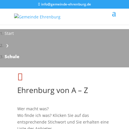
info@gemeinde-ehrenburg.de
Start
›
Impressionen - Mareike Kranz
Schule

Ehrenburg von A – Z
Wer macht was?
Wo finde ich was? Klicken Sie auf das
entsprechende Stichwort und Sie erhalten eine
Liste der Anbieter.