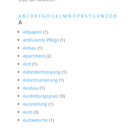
A
B
C
D
E
F
G
H
I
J
K
L
M
N
O
P
R
S
T
U
V
W
Z
Ö
8
A
Altpapier
(1)
ambulante Pflege
(1)
Anbau
(1)
Apartment
(2)
Arzt
(1)
Asbestentsorgung
(1)
Asbestsanierung
(1)
Ausbau
(1)
Ausbildungsplatz
(9)
Ausstellung
(1)
Auto
(3)
Autowäsche
(1)