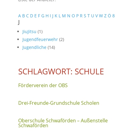
A
B
C
D
E
F
G
H
I
J
K
L
M
N
O
P
R
S
T
U
V
W
Z
Ö
8
J
JiuJitsu
(1)
Jugendfeuerwehr
(2)
Jugendliche
(14)
SCHLAGWORT: SCHULE
Förderverein der OBS
Drei-Freunde-Grundschule Scholen
Oberschule Schwaförden – Außenstelle
Schwaförden