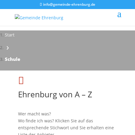
info@gemeinde-ehrenburg.de
Start
›
Impressionen - Mareike Kranz
Schule

Ehrenburg von A – Z
Wer macht was?
Wo finde ich was? Klicken Sie auf das
entsprechende Stichwort und Sie erhalten eine
Liste der Anbieter.