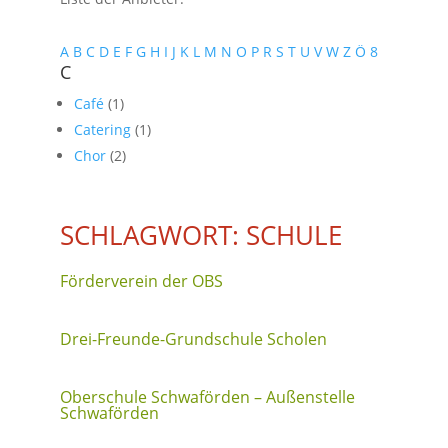
A
B
C
D
E
F
G
H
I
J
K
L
M
N
O
P
R
S
T
U
V
W
Z
Ö
8
C
Café
(1)
Catering
(1)
Chor
(2)
SCHLAGWORT: SCHULE
Förderverein der OBS
Drei-Freunde-Grundschule Scholen
Oberschule Schwaförden – Außenstelle
Schwaförden