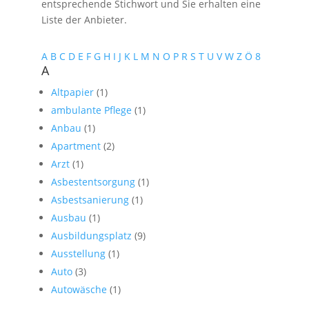
entsprechende Stichwort und Sie erhalten eine
Liste der Anbieter.
A
B
C
D
E
F
G
H
I
J
K
L
M
N
O
P
R
S
T
U
V
W
Z
Ö
8
A
Altpapier
(1)
ambulante Pflege
(1)
Anbau
(1)
Apartment
(2)
Arzt
(1)
Asbestentsorgung
(1)
Asbestsanierung
(1)
Ausbau
(1)
Ausbildungsplatz
(9)
Ausstellung
(1)
Auto
(3)
Autowäsche
(1)