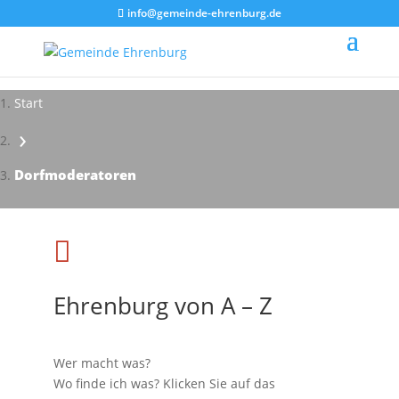
info@gemeinde-ehrenburg.de
Start
›
Impressionen - Mareike Kranz
Dorfmoderatoren

Ehrenburg von A – Z
Wer macht was?
Wo finde ich was? Klicken Sie auf das