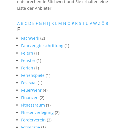
entsprechende Stichwort und Sie erhalten eine
Liste der Anbieter.
A
B
C
D
E
F
G
H
I
J
K
L
M
N
O
P
R
S
T
U
V
W
Z
Ö
8
F
Fachwerk
(2)
Fahrzeugbeschriftung
(1)
Feiern
(1)
Fenster
(1)
Ferien
(1)
Ferienspiele
(1)
Festsaal
(1)
Feuerwehr
(4)
Finanzen
(2)
Fitnessraum
(1)
Fliesenverlegung
(2)
Förderverein
(2)
Fotografie
(1)