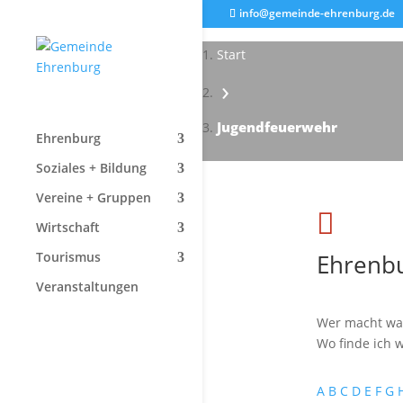
info@gemeinde-ehrenburg.de
Start
›
Jugendfeuerwehr
Ehrenburg
Soziales + Bildung
Vereine + Gruppen

Wirtschaft
Ehrenbu
Tourismus
Veranstaltungen
Wer macht wa
Wo finde ich w
A
B
C
D
E
F
G