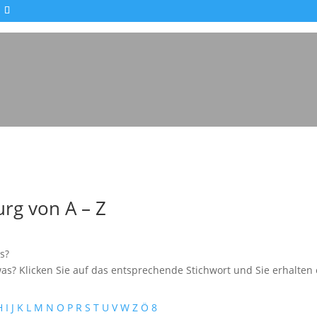
Impressionen - Mareike Kranz
rg von A – Z
s?
as? Klicken Sie auf das entsprechende Stichwort und Sie erhalten e
H
I
J
K
L
M
N
O
P
R
S
T
U
V
W
Z
Ö
8