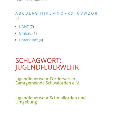
A
B
C
D
E
F
G
H
I
J
K
L
M
N
O
P
R
S
T
U
V
W
Z
Ö
8
U
UDHZ
(7)
Umbau
(1)
Unterkunft
(4)
SCHLAGWORT:
JUGENDFEUERWEHR
Jugendfeuerwehr-Förderverein
Samtgemeinde Schwaförden e. V.
Jugendfeuerwehr Schmalförden und
Umgebung