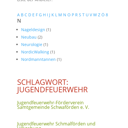
A
B
C
D
E
F
G
H
I
J
K
L
M
N
O
P
R
S
T
U
V
W
Z
Ö
8
N
Nageldesign
(1)
Neubau
(2)
Neurologie
(1)
NordicWalking
(1)
Nordmanntannen
(1)
SCHLAGWORT:
JUGENDFEUERWEHR
Jugendfeuerwehr-Förderverein
Samtgemeinde Schwaförden e. V.
Jugendfeuerwehr Schmalförden und