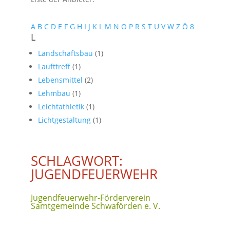
A
B
C
D
E
F
G
H
I
J
K
L
M
N
O
P
R
S
T
U
V
W
Z
Ö
8
L
Landschaftsbau
(1)
Laufttreff
(1)
Lebensmittel
(2)
Lehmbau
(1)
Leichtathletik
(1)
Lichtgestaltung
(1)
SCHLAGWORT:
JUGENDFEUERWEHR
Jugendfeuerwehr-Förderverein
Samtgemeinde Schwaförden e. V.