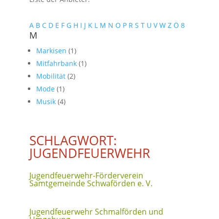
A
B
C
D
E
F
G
H
I
J
K
L
M
N
O
P
R
S
T
U
V
W
Z
Ö
8
M
Markisen
(1)
Mitfahrbank
(1)
Mobilität
(2)
Mode
(1)
Musik
(4)
SCHLAGWORT:
JUGENDFEUERWEHR
Jugendfeuerwehr-Förderverein
Samtgemeinde Schwaförden e. V.
Jugendfeuerwehr Schmalförden und